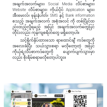
အချက်အလက်များ၊ Social Media လိပ်စာများ၊
Website လိပ်စာများ၊ ကိုယ်ပိုင် Application များ၊
အီးမေးလ်၊ ဖုန်းနံပါတ်၊ SMS နှင့် Bank information
စသည့် အချက်အလက် အစုံအလင် ကို တစ်ပြိုင်ထ
ည်းထည့်လို့ရမည့် အပြင် အချက်အလက်တွေပြင်
တိုင်းလည်း ကုန်ကျစရိတ်တွေ မရှိတော့ပါ။
သင့်ရိုက်နှိပ်ထားသော ရာထောင်ချီ ကဒ်တွေကို
အလေးခံပြီး သယ်သွားစရာ မလိုတော့တဲ့ အပြင်
ကိုယ့်ရဲ့လိပ်စာကဒ်တွေကို ပျောက်ပျက်သွားမှာ
လည်း စိုးရိမ်စရာမလိုတော့ပါဘူး။