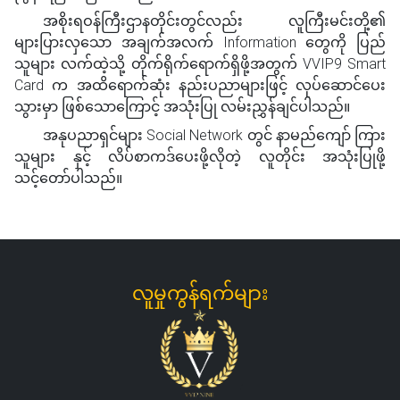
အစိုးရဝန်ကြီးဌာနတိုင်းတွင်လည်း လူကြီးမင်းတို့၏
များပြားလှသော အချက်အလက် Information တွေကို ပြည်
သူများ လက်ထဲ့သို့ တိုက်ရိုက်ရောက်ရှိဖို့အတွက် VVIP9 Smart
Card က အထိရောက်ဆုံး နည်းပညာများဖြင့် လုပ်ဆောင်ပေး
သွားမှာ ဖြစ်သောကြောင့် အသုံးပြု လမ်းညွှန်ချင်ပါသည်။
အနုပညာရှင်များ Social Network တွင် နာမည်‌‌ကျော် ကြား
သူများ နှင့် လိပ်စာကဒ်ပေးဖို့လိုတဲ့ လူတိုင်း အသုံးပြုဖို့
သင့်တော်ပါသည်။
လူမှုကွန်ရက်များ