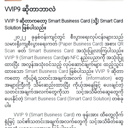
VVIP9 ဆိုတာဘာလဲ
VVIP 9 ဆိုတာကတော့ Smart Business Card (သို့) Smart Card
Solution ဖြစ်ပါသည်။
၂၀၂၂ ခုနှစ်ဝန်းကျင်တွင် စီးပွားရေးလုပ်ငန်းများသည်
သမားရိုးကျစီးပွားရေးကတ် (Paper Business Card) အစား QR
Scan ဖတ် Smart Business Card အသုံးပြုလာကြပါသည်။
VVIP 9 (Smart Business Card)မှာ NFC နည်း‌ပညာကို အသုံးပြု
ထားပြီး အလွန်အသုံးဝင်သည့် လုပ်ဆောင်ချက်များ ထည့်သွင်း
ထားသော Smart Business Card ဖြစ်ပါသည်။ VVIP 9 ဆိုတာ
ကတော့ ကိုယ့်ရဲ့သတင်းအချက်အလက် (information) တွေ
အများကြီးကို သိမ်းဆည်းထားပြီး ကိုယ့်အနေဖြင့် ပေးချင်တဲ့
သတင်းအချက်အလက်တွေကိုသာ သင့်အသိမိတ်ဆွေတွေကို
ပေးနိုင်တဲ့ Smart Business Card (Smart Card Solution) တစ်ခု
ပါ။
VVIP 9 (Smart Business Card) က ဖုန်းအား ထိတွေ့လိုက်
ရုံဖြင့် သင်၏သတင်းအချက်အလက်တွေကို သင့်အသိမိတ်ဆွေ