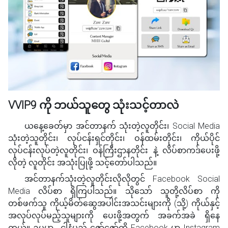
VVIP9 ကို ဘယ်သူတွေ သုံးသင့်တာလဲ
ယနေ့ခေတ်မှာ အင်တာနက် သုံးတဲ့လူတိုင်း၊ Social Media
သုံးတဲ့သူတိုင်း၊ လုပ်ငန်းရှင်တိုင်း၊ ဝန်ထမ်းတိုင်း၊ ကိုယ်ပိုင်
လုပ်ငန်းလုပ်တဲ့လူတိုင်း၊ ဝန်ကြီးဌာနတိုင်း နဲ့ လိပ်စာကဒ်ပေးဖို့
လိုတဲ့ လူတိုင်း အသုံးပြုဖို့ သင့်တော်ပါသည်။
အင်တာနက်သုံးတဲ့လူတိုင်းလိုလိုတွင် Facebook Social
Media လိပ်စာ ရှိကြပါသည်။ သိုသော် သူတို့လိပ်စာ ကို
တစ်ဖက်သူ ကိုယ့်မိတ်ဆွေအပါင်းအသင်းများကို (သို့) ကိုယ်နှင့်
အလုပ်လုပ်မည့်သူများကို ပေးဖို့အတွက် အခက်အခဲ ရှိနေ
တယ်။ ဥပမာ.. ငါနံမည် ဇော်ဇော်ကို Facebook မှာ Instagram