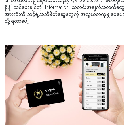
ph မှာ ထိလိုက်ရုံ ဒါမှမဟုတ်လည်း QR Code နဲ့ Scan ဖတ်လိုက်
ရုံနဲ့ သင်ပေးချင်တဲ့ Information သတင်းအချက်အလက်တွေ
အားလုံးကို သင့်ရဲ့အသိမိတ်ဆွေတွေကို အလွယ်တကူမျှဝေပေး
လို့ ရတာပေါ့။