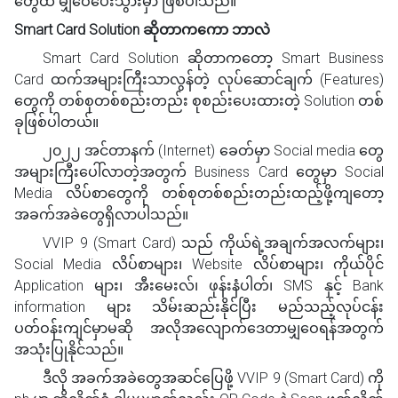
တွေထံ မျှဝေပေးသွားမှာ ဖြစ်ပါသည်။
Smart Card Solution ဆိုတာကကော ဘာလဲ
Smart Card Solution ဆိုတာကတော့ Smart Business
Card ထက်အများကြီးသာလွန်တဲ့ လုပ်ဆောင်ချက် (Features)
တွေကို တစ်စုတစ်စည်းတည်း စုစည်းပေးထားတဲ့ Solution တစ်
ခုဖြစ်ပါတယ်။
၂၀၂၂ အင်တာနက် (Internet) ခေတ်မှာ Social media တွေ
အများကြီးပေါ်လာတဲ့အတွက် Business Card တွေမှာ Social
Media လိပ်စာတွေကို တစ်စုတစ်စည်းတည်းထည့်ဖို့ကျတော့
အခက်အခဲတွေရှိလာပါသည်။
VVIP 9 (Smart Card) သည် ကိုယ်ရဲ့အချက်အလက်များ၊
Social Media လိပ်စာများ၊ Website လိပ်စာများ၊ ကိုယ်ပိုင်
Application များ၊ အီးမေးလ်၊ ဖုန်းနံပါတ်၊ SMS နှင့် Bank
information များ သိမ်းဆည်းနိုင်ပြီး မည်သည့်လုပ်ငန်း
ပတ်ဝန်းကျင်မှာမဆို ‌‌အလိုအလျောက်ဒေတာမျှဝေရန်အတွက်
အသုံးပြုနိုင်သည်။
ဒီလို အခက်အခဲတွေအဆင်ပြေဖို့ VVIP 9 (Smart Card) ကို