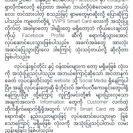
ရှာလိုက်လေလို့ ပြောတာ အခါမှာ ဘယ်လိုပုံစံလေလေ ဘယ်ပုံ
လေး တင်ထားပါတဲ့ စသည်ဖြင့် ရှာမတွေမှာဆိူးလို့ ပြောဆိုကြ
ပါသည်။ ကျတော်တို့ရဲ့ VVIP9 Smart Card လေးကို အသုံးပြု
လိုက်တဲ့ အခါမှာတော့ ဒါမျိုးတွေ မရှိတော့ဘဲ ကိုယ်ပေးချင်တဲ့
ကိုယ့် Facebook Profile ဆီကို ရောက်ရှိသွားအောင်
လုပ်ဆောင်ပေးသွားဖြစ်ပါသည်။ အခက်အခဲတွေ အားလုံး
အဆင်ပြေသွားပြီးလေ ဒါကြောင့် သုံးသင့်တယ်လို့ ဆိုလိုတာ
ဖြစ်ပါသည်။
လုပ်ငန်းရှင်တိုင်း နှင့် ဝန်ထမ်းများက တော့ မရှိမဖြစ် လုံးဝ
ကို အသုံးပြုသင့်ပါသည်။ အဘယ်ကြောင့်ဆိုသော် အင်တာနက်
ခေတ် လုပ်ငန်းတိုင်းတွင် website သို့ Social Media ရှိနေကြပါ
ပြီ။ အချို့လုပ်ငန်းတွေဆို မိုဘိုင်းလ် အက်ပလီကေးရှင်းတွေပါရှိ
နေကြပါပြီ။ ထို့ကြောင့် လူကြီးမင်းတို့၏ များပြားလှသော
အချက်အလက် Information တွေကို Customer လက်ထဲ့
တိုက်ရိုက်ရောက်ရှိဖို့အတွက် VVIP9 Smart Card က အထိ
ရောက်ဆုံး နည်းပညာများဖြင့် လုပ်ဆောင်ပေးသွားမှာ ဖြစ်
သောကြောင့် မရှိမဖြစ် လုံးဝကို အသုံးပြုသင့်ပါတယ် လမ်း
ညွန်းရခြင်း ဖြစ်ပါသည်။