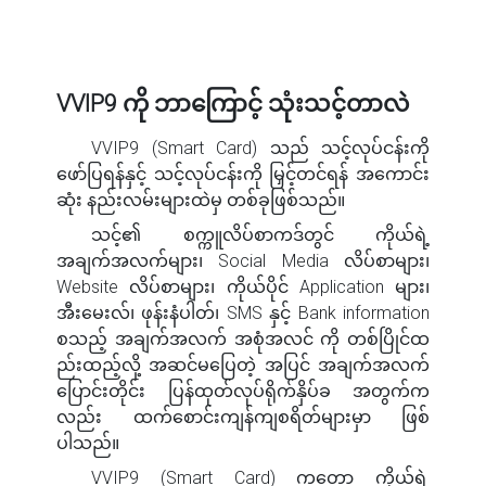
VVIP9 ကို ဘာကြောင့် သုံးသင့်တာလဲ
VVIP9 (Smart Card) သည် သင့်လုပ်ငန်းကို
ဖော်ပြရန်နှင့် သင့်လုပ်ငန်းကို မြှင့်တင်ရန် အကောင်း
ဆုံး နည်းလမ်းများထဲမှ တစ်ခုဖြစ်သည်။
သင့်၏ စက္ကူလိပ်စာကဒ်တွင် ကိုယ်ရဲ့
အချက်အလက်များ၊ Social Media လိပ်စာများ၊
Website လိပ်စာများ၊ ကိုယ်ပိုင် Application များ၊
အီးမေးလ်၊ ဖုန်းနံပါတ်၊ SMS နှင့် Bank information
စသည့် အချက်အလက် အစုံအလင် ကို တစ်ပြိုင်ထ
ည်းထည့်လို့ အဆင်မပြေတဲ့ အပြင် အချက်အလက်
ပြောင်းတိုင်း ပြန်ထုတ်လုပ်ရိုက်နှိပ်ခ အတွက်က
လည်း ထက်စောင်းကျန်ကျစရိတ်များမှာ ဖြစ်
ပါသည်။
VVIP9 (Smart Card) ကတော့ ကိုယ်ရဲ့